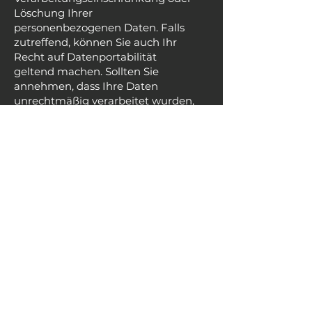
Löschung Ihrer
personenbezogenen Daten. Falls
zutreffend, können Sie auch Ihr
Recht auf Datenportabilität
geltend machen. Sollten Sie
annehmen, dass Ihre Daten
unrechtmäßig verarbeitet wurden,
können Sie eine Beschwerde bei
der zuständigen Aufsichtsbehörde
einreichen.
Löschung von Daten
Sofern Ihr Wunsch nicht mit einer
gesetzlichen Pflicht zur
Aufbewahrung von Daten (z. B.
Vorratsdatenspeicherung) kollidiert,
haben Sie ein Anrecht auf
Löschung Ihrer Daten. Von uns
gespeicherte Daten werden, sollten
sie für ihre Zweckbestimmung
nicht mehr vonnöten sein und es